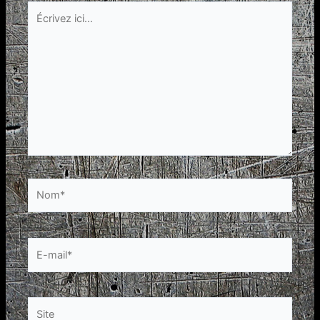
Écrivez
ici…
Nom*
E-
mail*
Site