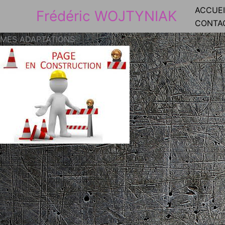
Aller
ACCUEI
Frédéric WOJTYNIAK
au
CONTA
contenu
MES ADAPTATIONS