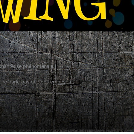
e chanteuse phénoménale !
e ne parle pas que des crêpes…)