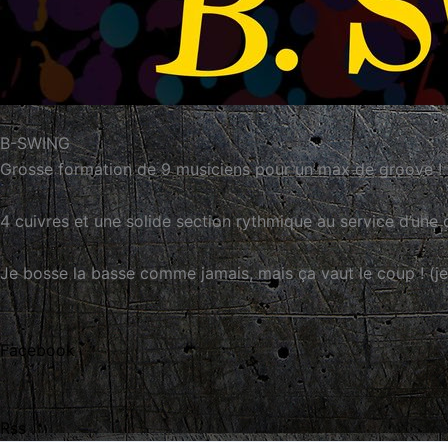
B-SWING
Grosse formation de 9 musiciens pour un max de groove !
4 cuivres et une solide section rythmique au service d’un
Je bosse la basse comme jamais, mais ça vaut le coup ! (j
Facebook
Rss