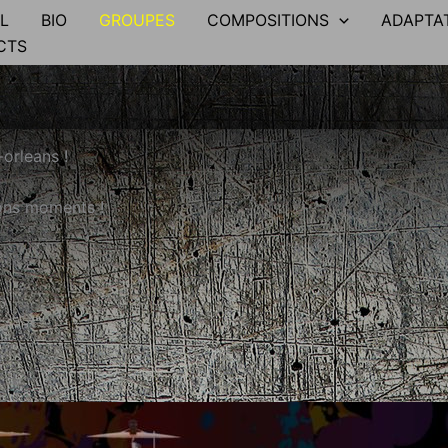
L
BIO
GROUPES
COMPOSITIONS
ADAPTA
CTS
orleans !
bons moments !