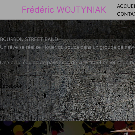
Aller
ACCUEI
Frédéric WOJTYNIAK
au
CONTA
contenu
BOURBON STREET BAND
Un rêve se réalise : jouer du souba dans un groupe de new-
Une belle équipe de passionés de jazz traditionnel et de 
Facebook
Rss