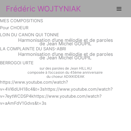
Aller
Frédéric WOJTYNIAK
au
contenu
MES COMPOSITIONS
Pour CHOEUR
LOIN DU CANON QUI TONNE
Harmonisation d’une mélodie et de paroles
de Jean Michel GOUPIL
LA COMPLAINTE DU SANS-ABRI
Harmonisation d’une mélodie et de paroles
de Jean Michel GOUPIL
BERROGOI URTE
sur des paroles de Jean HILLAU
composée à l’occasion du 45ème anniversaire
du choeur ADIXKIDEAK
https://www.youtube.com/watch?
v=4Vl6dUH18c4&t=3shttps://www.youtube.com/watch?
v=7eytWCDSP4khttps://www.youtube.com/watch?
v=aAmFdV1Gdvs&t=3s